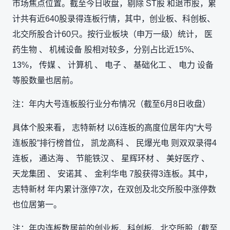
市场焦点位置。截至今日收盘，剔除 ST股 和退市股，累
计共有近640股录得连板行情，其中，创业板、科创板、
北交所股合计60只。按行业板块（申万一级）统计， 医
药生物 、 机械设备 股相对较多，分别占比近15%、
13%， 传媒 、 计算机 、 电子 、 基础化工 、 电力 设备
等股数量也居前。
注：年内大号连板股行业分布情况（截至6月8日收盘）
具体个股来看， 志特新材 以6连板的高度位居年内“大号
连板股”排行榜首位， 凯龙高科 、 民爆光电 则双双录得4
连板， 通达海 、 节能铁汉 、 星辉环材 、 美好医疗 、
天龙集团 、 安诺其 、 金利华电 7股获得3连板。其中，
志特新材 年内累计涨停7次，在双创及北交所股中涨停数
也位居第一。
注：年内连板数居前的创业板、科创板、北交所股（截至