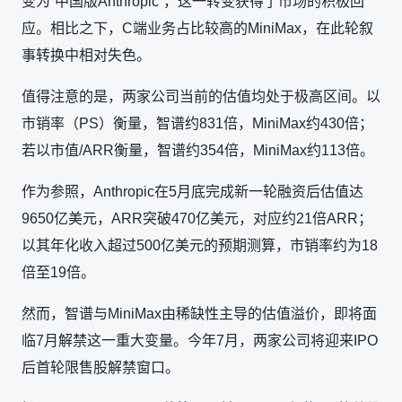
变为“中国版Anthropic”，这一转变获得了市场的积极回
应。相比之下，C端业务占比较高的MiniMax，在此轮叙
事转换中相对失色。
值得注意的是，两家公司当前的估值均处于极高区间。以
市销率（PS）衡量，智谱约831倍，MiniMax约430倍；
若以市值/ARR衡量，智谱约354倍，MiniMax约113倍。
作为参照，Anthropic在5月底完成新一轮融资后估值达
9650亿美元，ARR突破470亿美元，对应约21倍ARR；
以其年化收入超过500亿美元的预期测算，市销率约为18
倍至19倍。
然而，智谱与MiniMax由稀缺性主导的估值溢价，即将面
临7月解禁这一重大变量。今年7月，两家公司将迎来IPO
后首轮限售股解禁窗口。