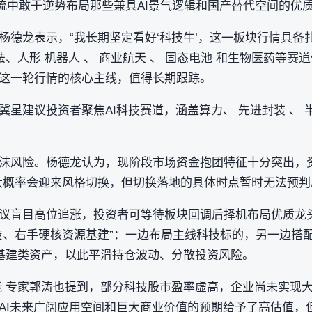
逆流中敢于逆势布局那些兼具AI景气逻辑和国产替代空间的优
杨德龙表示，“我长期坚定看好‘科技牛’，这一板块行情具备
法、人形 机器人 、 商业航天 、 固态电池 和生物医药等
这一轮行情的核心主线，值得长期跟踪。
星建议投资者聚焦AI科技赛道，涵盖算力、 先进封装 、 半
沫风险。杨德龙认为，现阶段市场资金抱团特征十分突出，
大概率会迎来风格切换，但切换落地的具体时点暂时无法预判
议盲目高位追涨，投资者可等待板块回调后择机布局优质龙
、右手硬核资源基建”：一边布局主线科技标的，另一边搭配 
与基建类资产，以此平滑持仓波动、分散投资风险。
能 专家郭涛也提到，部分科技股市盈率虚高，企业尚未实现
AI未来广阔应用空间和巨大商业价值的预期给予了高估值，