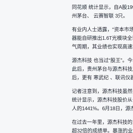
同花顺 统计显示，自A股19
州茅台、 云赛智联 3只。
有业内人士透露，“资本市
器能自研推出1.6T光模
气周期，其业绩也实现高速
源杰科技 也当过“股王”。今
此后，贵州茅台与源杰科技展
后，更有 寒武纪 、联讯仪
记者注意到，源杰科技虽然
统计显示，源杰科技股价从去年
人的1441%。6月18日，源
在过去一年里，源杰科技的业
超32倍的成绩单。暴涨的