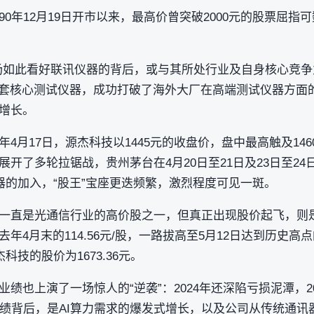
90年12月19日开市以来，最高价曾突破2000元的股票屈指
场如此看好联讯仪器的背后，或与其所处行业及自身核心竞争
块全套核心测试仪器，成功打破了海外大厂在高端测试仪器方面
增长。
年4月17日，源杰科技以1445元的收盘价，盘中最高触及146
开了多轮拉锯战，贵州茅台在4月20日至21日及23日至24
器的加入，“股王”宝座更迭频繁，激烈程度可见一斑。
一直是光通信行业的高价股之一，但真正出现股价起飞，则是从
4月末的114.56元/股，一路拔高至5月12日达到历史高点
杰科技的股价为1673.36元。
绩也上演了一场惊人的“逆袭”：2024年还深陷亏损泥潭，2
业绩背后，是AI算力需求的爆发式增长，以及公司从传统通讯