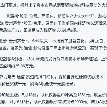
片 等热门赛道，折射出了资本市场从消费驱动转向科技驱动的大
 一直霸榜“股王”位置。而现在，新质生产力火力全开，助推
 贵州茅台 “股王”宝座，原因在于当前国内经济增长逻辑深度
表的新质生产力，正逐步成为经济增长核心动能。
是“ 贵州茅台 ”。今年以来，市场有了显著变化。6月18日， 
位置，这家光 通信 测试设备厂商上市月余就登顶，实现了“光
式登陆科创板，以81.88元的发行价开启资本市场新征程。
签盈利约35.86万元。
I算力与光 通信 赛道的风口红利，叠加自身过硬的核心技术
股价便突破千元，刷新A股最快千元股纪录。
加速上涨。5月18日，联讯仪器盘中冲高至1361元，收盘
发酵，到了6月3日，联讯仪器股价首次突破2000元，成为A