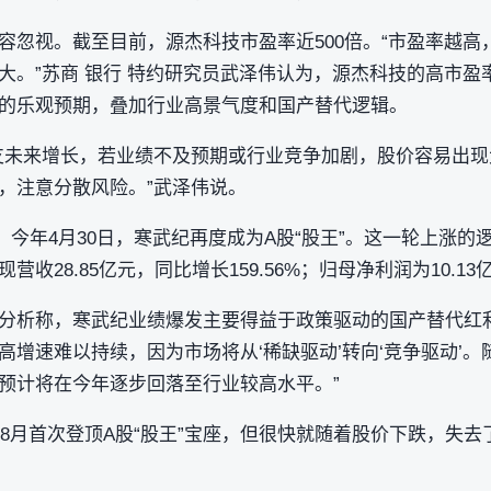
容忽视。截至目前，源杰科技市盈率近500倍。“市盈率越高
大。”苏商 银行 特约研究员武泽伟认为，源杰科技的高市盈
的乐观预期，叠加行业高景气度和国产替代逻辑。
支未来增长，若业绩不及预期或行业竞争加剧，股价容易出
，注意分散风险。”武泽伟说。
。今年4月30日，寒武纪再度成为A股“股王”。这一轮上涨
收28.85亿元，同比增长159.56%；归母净利润为10.13亿
分析称，寒武纪业绩爆发主要得益于政策驱动的国产替代红利
高增速难以持续，因为市场将从‘稀缺驱动’转向‘竞争驱动’
预计将在今年逐步回落至行业较高水平。”
年8月首次登顶A股“股王”宝座，但很快就随着股价下跌，失去了
。