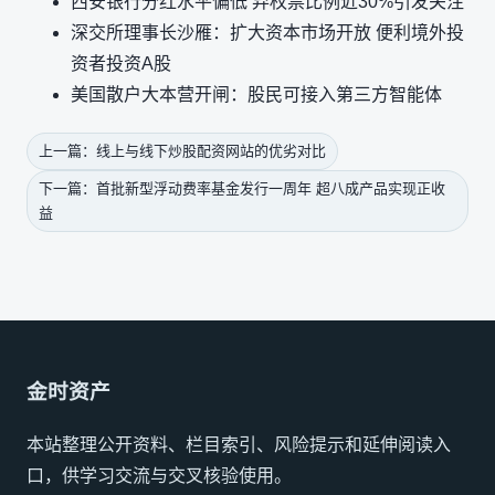
西安银行分红水平偏低 弃权票比例近30%引发关注
深交所理事长沙雁：扩大资本市场开放 便利境外投
资者投资A股
美国散户大本营开闸：股民可接入第三方智能体
上一篇：线上与线下炒股配资网站的优劣对比
下一篇：首批新型浮动费率基金发行一周年 超八成产品实现正收
益
金时资产
本站整理公开资料、栏目索引、风险提示和延伸阅读入
口，供学习交流与交叉核验使用。