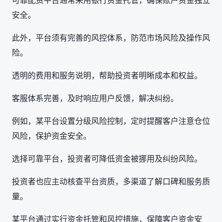
可靠配资平台通常采用银行资金托管，确保账户资金独立
安全。
此外，平台须有完善的风控体系，防范市场风险及操作风
险。
透明的费用和服务说明，帮助投资者明晰成本和权益。
客服体系完善，及时响应用户反馈，解决纠纷。
例如，某平台设置分级风险控制，定时提醒客户注意仓位
风险，保护资金安全。
选择可靠平台，投资者可降低资金被挪用及纠纷风险。
投资者也应主动核查平台资质，多渠道了解口碑和服务质
量。
某平台通过实行资金托管和风控措施，保障客户资金安