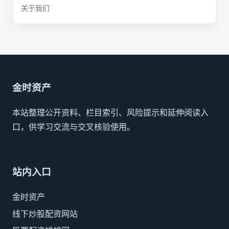
关于我们
金时资产
本站整理公开资料、栏目索引、风险提示和延伸阅读入
口，供学习交流与交叉核验使用。
站内入口
金时资产
线下炒股配资网站