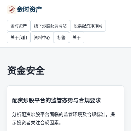
金时资产
金时资产
线下炒股配资网站
股票配资排排网
关于我们
资料中心
标签
关于
资金安全
配资炒股平台的监管态势与合规要求
分析配资炒股平台面临的监管环境及合规标准，提
示投资者关注合规因素。